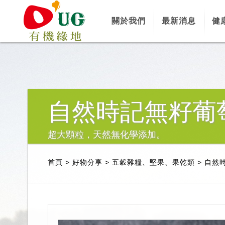
關於我們
最新消息
健
自然時記無籽葡
超大顆粒，天然無化學添加。
首頁
>
好物分享
>
五穀雜糧、堅果、果乾類
>
自然