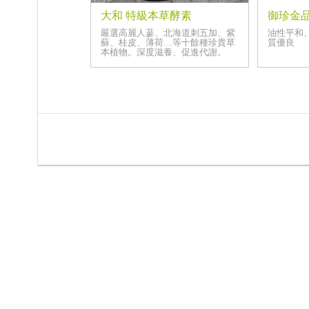
大和 特級本草酵素
御珍金品
嚴選高麗人蔘、北海道刺五加、紫
油性平和
蘇、桂皮、薄荷…等十餘種珍貴草
質優良
本植物。深度滋養、促進代謝。