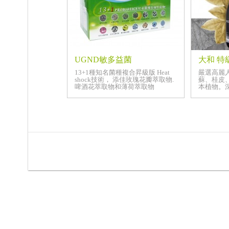
UGND敏多益菌
大和 特
13+1種知名菌種複合昇級版 Heat
嚴選高麗
shock技術， 添佳玫瑰花瓣萃取物.
蘇、桂皮
啤酒花萃取物和薄荷萃取物
本植物。