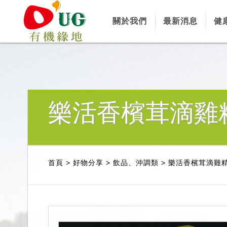
關於我們
最新消息
健
樂活香檳茸滴雞
首頁
>
好物分享
>
飲品、沖調類
>
樂活香檳茸滴雞