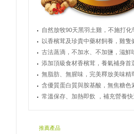
自然放牧90天黑羽土雞，不施打化
以香檳茸及珍貴中藥材飼養，雞隻
古法蒸滴，不加水、不加鹽，滋鮮
添加頂級食材香檳茸，養氣補身首
無脂肪、無腥味，完美釋放美味精華
含優質蛋白質與胺基酸，無焦糖色
常溫保存、加熱即飲 ，補充營養快
推薦產品