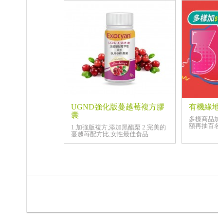
UGND強化版蔓越莓複方膠
有機緣地
囊
多樣商品
額再抽百
1.加強版複方,添加黑醋栗 2.完美的
蔓越苺配方比,女性最佳食品