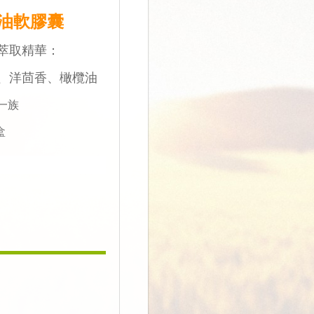
油軟膠囊
萃取精華：
、洋茴香、橄欖油
一族
盒