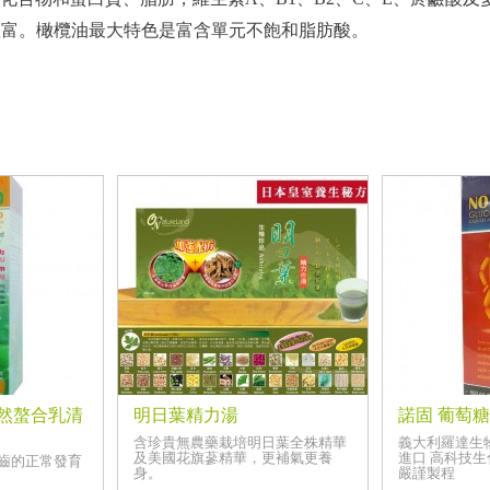
豐富。橄欖油最大特色是富含單元不飽和脂肪酸。
天然螯合乳清
明日葉精力湯
諾固 葡萄
含珍貴無農藥栽培明日葉全株精華
義大利羅達生
及美國花旗蔘精華，更補氣更養
進口 高科技
齒的正常發育
身。
嚴謹製程