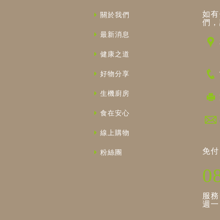
如有
關於我們
們，
最新消息
健康之道
好物分享
生機廚房
食在安心
線上購物
免付
粉絲團
0
服務
週一～