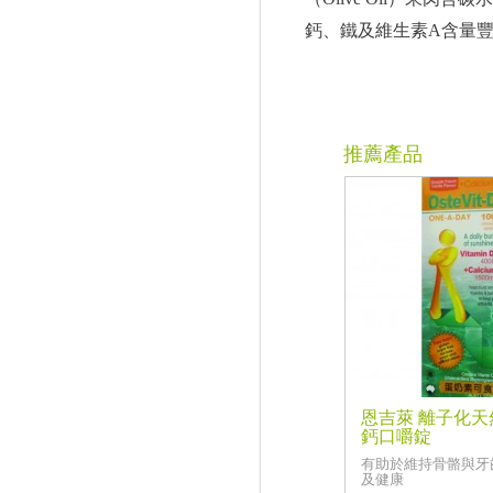
鈣、鐵及維生素A含量
推薦產品
恩吉萊 離子化
鈣口嚼錠
有助於維持骨骼與牙
及健康