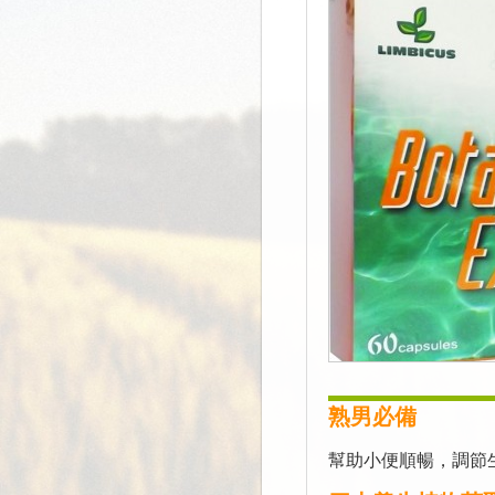
熟男必備
幫助小便順暢，調節