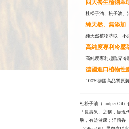
四大養生植物萃
杜松子油、松子油、
純天然、無添加
純天然植物萃取，不
高純度專利冷壓
高純度專利超臨界冷
德國進口植物性
100%德國高品質原
杜松子油（Juniper 
「長壽果」之稱，從現
酸，有益健康；洋茴香（
（Olive Oil）果