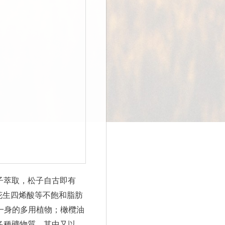
由其種子萃取，松子自古即有
花生四烯酸等不飽和脂肪
於一身的多用植物；橄欖油
及多種礦物質，其中又以