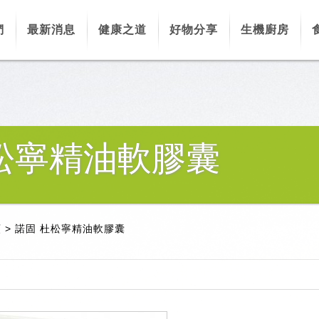
們
最新消息
健康之道
好物分享
生機廚房
松寧精油軟膠囊
類
>
諾固 杜松寧精油軟膠囊