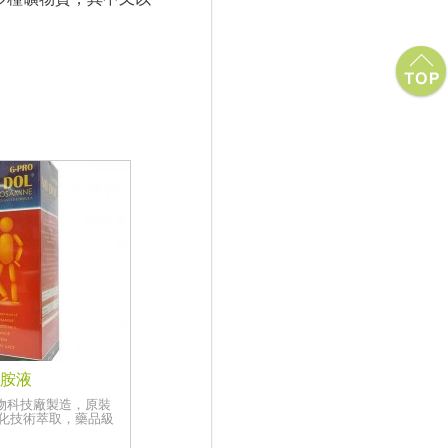
糖胺液
物科技廠製造，原裝
生化技術萃取，藥品級