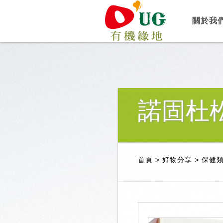
關於我
諾固杜
首頁
>
好物分享
>
保健