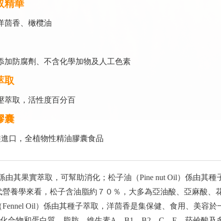
取精華
洋茴香、橄欖油
添加防腐劑、不含化學加物及人工色素
萃取
壓萃取，活性度百分百
膠囊
裝進口，全植物性精油膠囊食品
Oil）係由其果實萃取，可幫助消化；松子油（Pine nut Oil）係
代營養學來看，松子含油脂約７０％，大多為亞油酸、亞麻酸、
Fennel Oil）係由其種子萃取，洋茴香是集保健、食用、美容
肉含碳水化合物和蛋白質、脂肪，維生素A、B1、B2、C、E、菸鹼酸