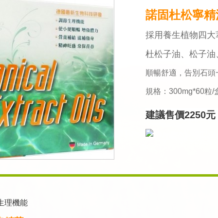
諾固杜松寧精
採用養生植物四大
杜松子油、松子油
順暢舒適，告別石頭
規格：300mg*60粒/
建議售價2250元
生理機能