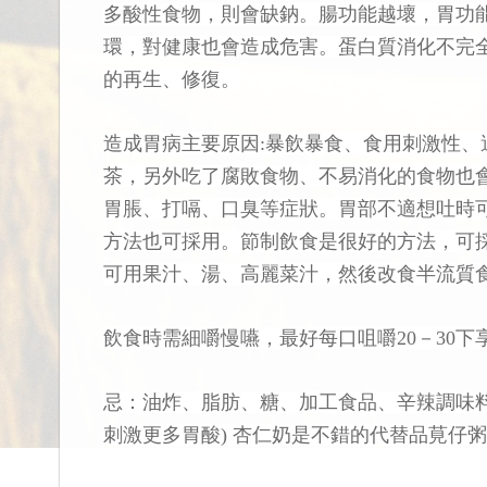
多酸性食物，則會缺鈉。腸功能越壞，胃功
環，對健康也會造成危害。蛋白質消化不完
的再生、修復。
造成胃病主要原因:暴飲暴食、食用刺激性
茶，另外吃了腐敗食物、不易消化的食物也
胃脹、打嗝、口臭等症狀。胃部不適想吐時
方法也可採用。節制飲食是很好的方法，可
可用果汁、湯、高麗菜汁，然後改食半流質
飲食時需細嚼慢嚥，最好每口咀嚼20－30
忌：油炸、脂肪、糖、加工食品、辛辣調味
刺激更多胃酸) 杏仁奶是不錯的代替品莧仔