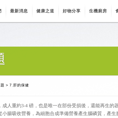
們
最新消息
健康之道
好物分享
生機廚房
題
專題
>
7.肝的保健
成人重約3-4 磅，也是唯一在部份受損後，還能再生的
從小腸吸收營養，為細胞合成準備營養產生腦磷質，產生