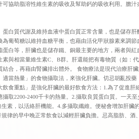
汁可協助脂溶性維生素的吸收及幫助鈣的吸收利用。膽汁
。蛋白質代謝及維持血液中蛋白質正常含量，也是儲存肝
換為葡萄糖以維持血糖平衡，也藉由活化甲狀腺素來調節
脂蛋白等，肝臟也是儲存鐵、銅最主要的地方，兩者與紅
生素與相當量維生素C、B群。肝還能把有毒物質（如：
質結合，再藉由腎臟排出體外。 食物療法是現代治療肝
、適當熱量」的食物攝取法，來強化肝臟。切忌胡亂投藥
大飲食重點」是強化肝臟的最好飲食方法：1.為了促進肝
取2200-2400千卡的熱量。2.攝取良質蛋白質。一天至
維生素，以活絡肝機能。4.多攝取纖維。便秘會增加肝臟
進行規律的早中晚正常飲食以減輕肝臟負擔。忌高脂肪、酒