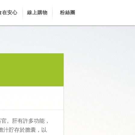
食在安心
線上購物
粉絲團
器官。肝有許多功能，
膽汁貯存於膽囊，以