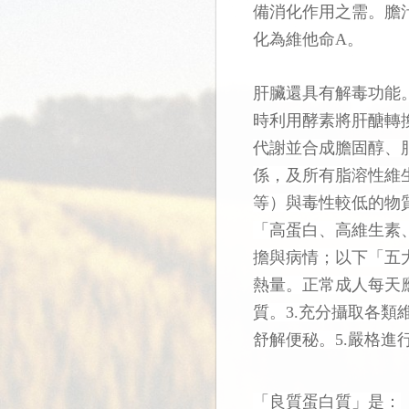
備消化作用之需。膽
化為維他命A。
肝臟還具有解毒功能
時利用酵素將肝醣轉
代謝並合成膽固醇、
係，及所有脂溶性維
等）與毒性較低的物
「高蛋白、高維生素
擔與病情；以下「五
熱量。正常成人每天應攝
質。3.充分攝取各類
舒解便秘。5.嚴格
「良質蛋白質」是：