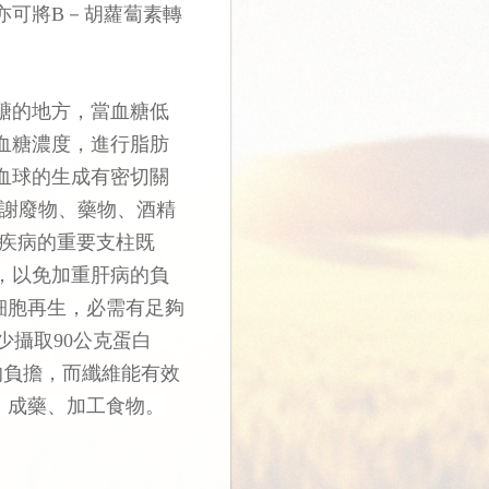
亦可將B－胡蘿蔔素轉
醣的地方，當血糖低
血糖濃度，進行脂肪
血球的生成有密切關
代謝廢物、藥物、酒精
臟疾病的重要支柱既
，以免加重肝病的負
細胞再生，必需有足夠
少攝取90公克蛋白
的負擔，而纖維能有效
、成藥、加工食物。