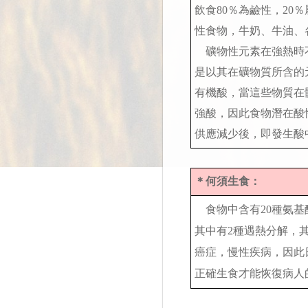
飲食80％為鹼性，2
性食物，牛奶、牛油、
礦物性元素在強熱時不
是以其在礦物質所含的
有機酸，當這些物質在
強酸，因此食物潛在酸
供應減少後，即發生酸
＊何須生食：
食物中含有20種氨基
其中有2種遇熱分解，
癌症，慢性疾病，因此
正確生食才能恢復病人