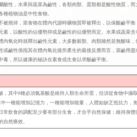
0％屬酸性，水果與蔬菜為鹼性，各類肉類、蛋類都是酸性物質，
各種植物油是中性食物。
被燒掉，當食物在體內代謝時礦物質即被釋出，以保酸鹼平衡
元素，以酸性的佔優勢抑或是鹼性的佔優勢而定。水果或蔬菜含
體內氧化時就釋出鹼性元素，大多數穀類、肉類雖然並無酸味，
性或鹼性係指其在體內氧化後所產生的最後反應而言，當鹼用盡
中毒，所以健康的秘訣在素食或生食以求酸鹼平衡。
酸，其中8種必須氨基酸是維持人類生命所需，但須從食物中攝
其中一種能增加記憶力，一種能增加能量，人體如缺乏抵抗力，
日常飲食的調配至少要有部分生食，才合乎自然保健；維持身體健康
的自然療效。