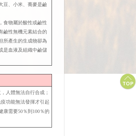
而大豆、小米、蕎麥是鹼
，食物屬於酸性或鹼性
有鹼性無機元素結合的
但所產生的生成物卻為
或是血液及組織中鹼儲
取，人體無法自行合成；
免疫功能無法發揮才引起
需要50％到100％的