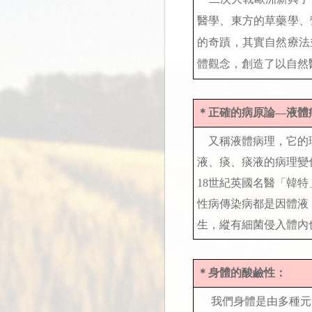
醫學、東方的草藥學、
的奇蹟，其實自然療法
體觀念，創造了以自然
＊正確的病原論—液體
又稱液體病理，它的理
液、痰、痰液的病理變
18世紀英國名醫「韓
性病傳染病都是因體液
生，縱有細菌侵入體內
＊身體的酸鹼性：
我們身體是由多種元素