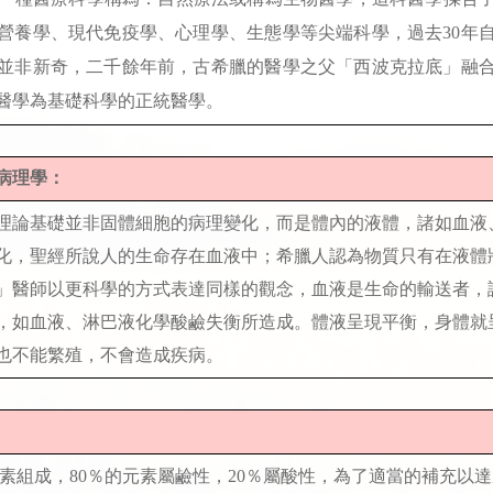
營養學、現代免疫學、心理學、生態學等尖端科學，過去30年
並非新奇，二千餘年前，古希臘的醫學之父「西波克拉底」融
醫學為基礎科學的正統醫學。
病理學：
論基礎並非固體細胞的病理變化，而是體內的液體，諸如血液
化，聖經所說人的生命存在血液中；希臘人認為物質只有在液體
特」醫師以更科學的方式表達同樣的觀念，血液是生命的輸送者，
，如血液、淋巴液化學酸鹼失衡所造成。體液呈現平衡，身體就
也不能繁殖，不會造成疾病。
組成，80％的元素屬鹼性，20％屬酸性，為了適當的補充以