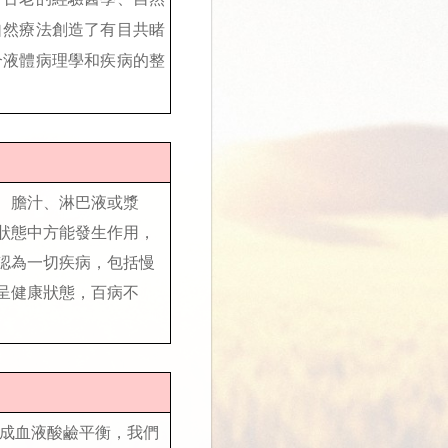
自然療法創造了有目共睹
合液體病理學和疾病的整
、膽汁、淋巴液或漿
狀態中方能發生作用，
認為一切疾病，包括慢
呈健康狀態，百病不
達成血液酸鹼平衡，我們