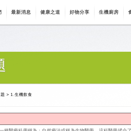
們
最新消息
健康之道
好物分享
生機廚房
題
專題
>
1.生機飲食
一種醫療科學稱為：自然療法或稱為生物醫學，這科醫學揉合了