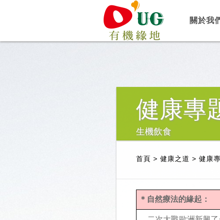
關於我
健康專
生機飲食
首頁
>
健康之道
>
健康
＊自然療法的緣起：
二次大戰歐洲新興了