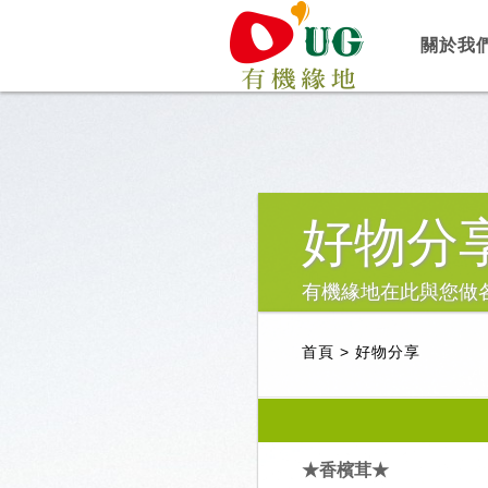
關於我
好物分
有機緣地在此與您做
首頁
>
好物分享
★香檳茸★