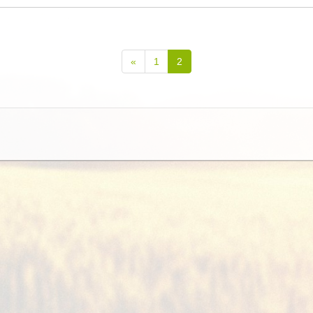
(current)
«
1
2