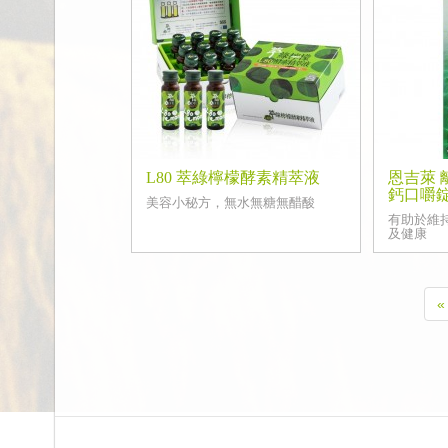
L80 萃綠檸檬酵素精萃液
恩吉萊
鈣口嚼
美容小秘方，無水無糖無醋酸
有助於維
及健康
«