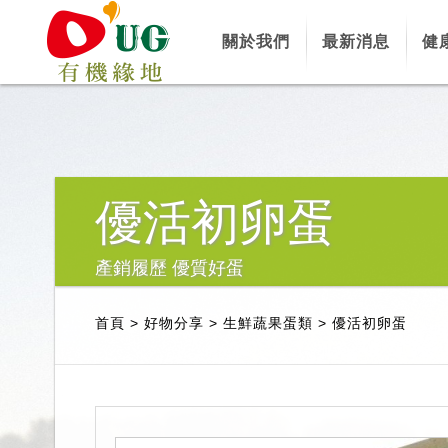
關於我們
最新消息
健
優活初卵蛋
產銷履歷 優質好蛋
首頁
>
好物分享
>
生鮮蔬果蛋類
>
優活初卵蛋