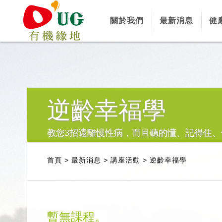
關於我們
最新消息
健
逆齡幸福學
教您3招遠離慢性病，而且聽的懂、記得住、
首頁
>
最新消息
>
講座活動
>
逆齡幸福學
暫無課程。