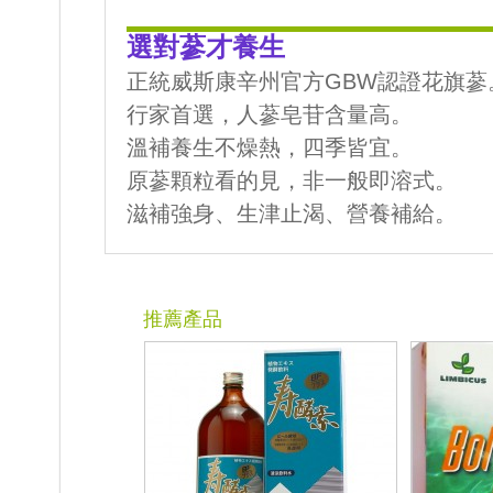
選對蔘才養生
正統威斯康辛州官方GBW認證花旗
行家首選，人蔘皂苷含量高。
溫補養生不燥熱，四季皆宜。
原蔘顆粒看的見，非一般即溶式。
滋補強身、生津止渴、營養補給。
推薦產品