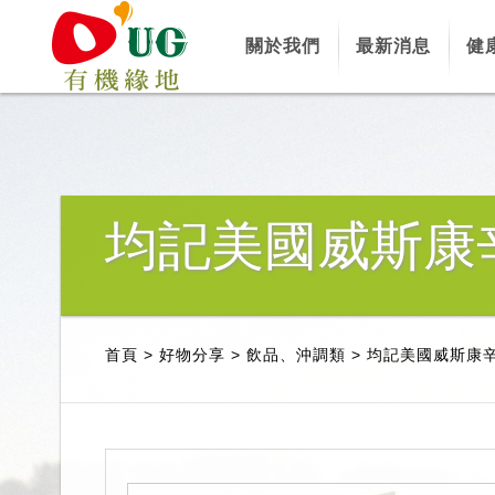
關於我們
最新消息
健
均記美國威斯康
首頁
>
好物分享
>
飲品、沖調類
>
均記美國威斯康辛