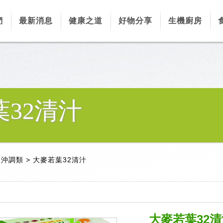
們
最新消息
健康之道
好物分享
生機廚房
32清汁
、沖調類
>
大麥若葉32清汁
大麥若葉32清