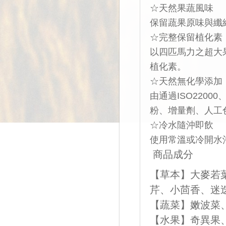
☆天然果蔬風味
保留蔬果原味與纖
☆完整保留植化素
以四匹馬力之超大
植化素。
☆天然無化學添加
由通過ISO220
粉、增量劑、人工
☆冷水隨沖即飲
使用常溫或冷開水
商品成分
【草本】大麥若
芹、小茴香、迷
【蔬菜】嫩波菜
【水果】奇異果