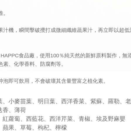
維。
果汁機，瞬間擊破攪打成微細纖維蔬果汁，再立即以超低
00、HAPPC食品廠，使用100％純天然的新鮮原料製作，
色素、化學香料、防腐劑等。
沖泡即可飲用，不會破壞其含量豐富之植化素。
葉、小麥苗葉、明日葉、西洋香菜、紫蘇、羅勒、
迭香、薄荷
、紅蘿蔔、西藍花、西洋芹菜、青椒、埃及野麻嬰
、蘋果、草莓、枸杞、檸檬