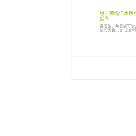
恩吉萊海洋水解
蛋白
樂活族、年長者可食
德國大廠FFB 低溫