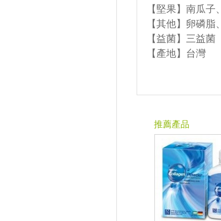
【堅果】南瓜子
【其他】卵磷脂
【益菌】三益菌
【產地】台灣
推薦產品