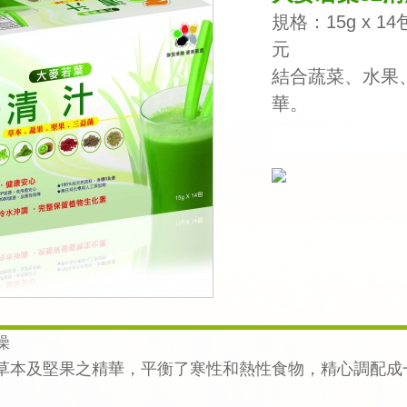
規格：15g x 1
元
結合蔬菜、水果
華。
燥
草本及堅果之精華，平衡了寒性和熱性食物，精心調配成