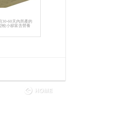
30-60天內所產的
型較小卻富含營養