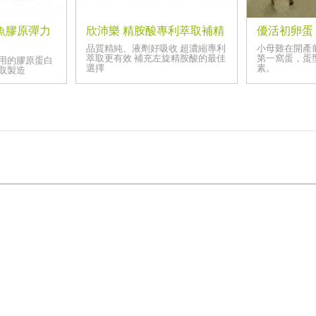
魚膠原彈力
欣沛樂 精胺酸專利萃取補精
優活初卵蛋
品質精純、液劑好吸收 超濃縮專利
小母雞在開產前
萃取更有效 補充左旋精胺酸的最佳
第一窩蛋，蛋
用的膠原蛋白
選擇
素。
萃取製造