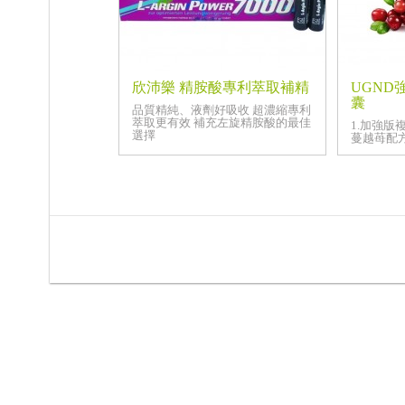
欣沛樂 精胺酸專利萃取補精
UGND
囊
品質精純、液劑好吸收 超濃縮專利
萃取更有效 補充左旋精胺酸的最佳
1.加強版
選擇
蔓越苺配