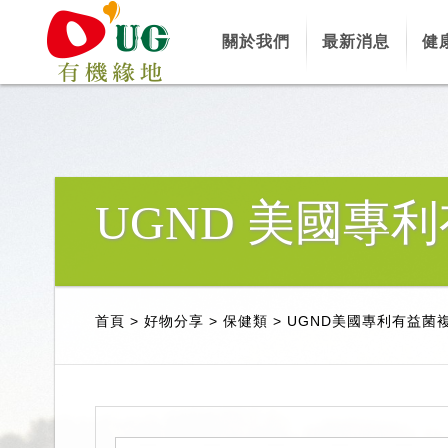
關於我們
最新消息
健
UGND 美國專
首頁
>
好物分享
>
保健類
>
UGND美國專利有益菌複方