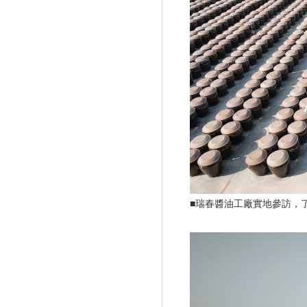
■瑞春醬油工廠實地參訪，