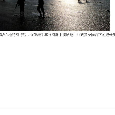
體驗在地特有行程，乘坐鐵牛車到海灘中摸蛤趣，並觀賞夕陽西下的絕佳