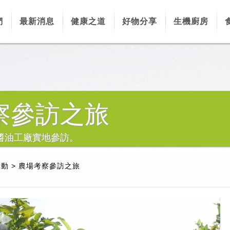
們
最新消息
健康之道
好物分享
生機廚房
察參訪之旅
醬油工廠實地參訪。
活動
>
農場考察參訪之旅