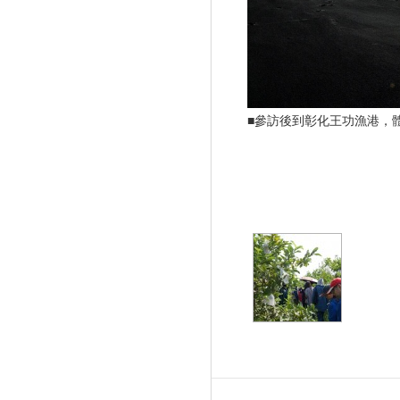
■參訪後到彰化王功漁港，