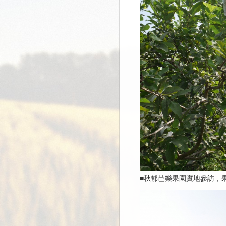
■秋郁芭樂果園實地參訪，