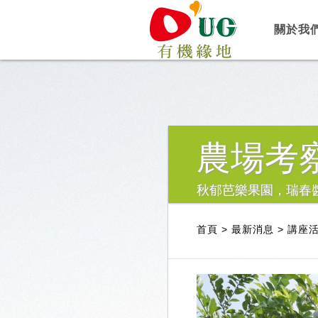
關於我
農場考
秋郁芭樂果園，瑞春
首頁
>
最新消息
>
講座